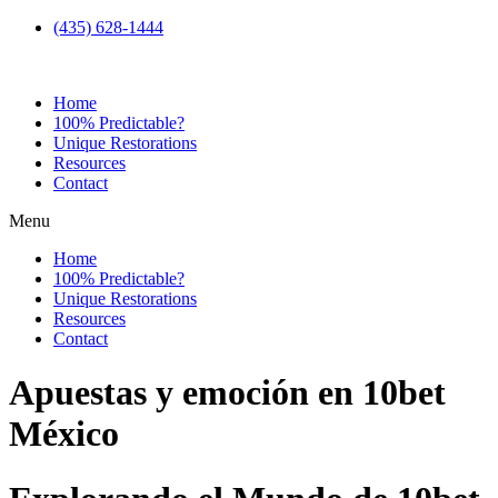
(435) 628-1444
Home
100% Predictable?
Unique Restorations
Resources
Contact
Menu
Home
100% Predictable?
Unique Restorations
Resources
Contact
Apuestas y emoción en 10bet
México