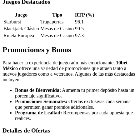
Juegos Destacados
Juego
Tipo
RTP (%)
Starburst
Tragaperras
96.1
Blackjack Clásico
Mesas de Casino
99.5
Ruleta Europea
Mesas de Casino
97.3
Promociones y Bonos
Para hacer la experiencia de juego aún más emocionante,
10bet
México
ofrece una variedad de promociones que atraen tanto a
nuevos jugadores como a veteranos. Algunas de las más destacadas
incluyen:
Bonos de Bienvenida:
Aumenta tu primer depósito hasta un
porcentaje significativo.
Promociones Semanales:
Ofertas exclusivas cada semana
que permiten ganar premios adicionales.
Programa de Lealtad:
Recompensas por cada apuesta que
realices.
Detalles de Ofertas