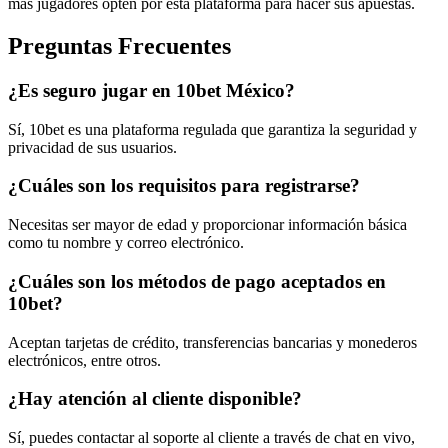
más jugadores opten por esta plataforma para hacer sus apuestas.
Preguntas Frecuentes
¿Es seguro jugar en 10bet México?
Sí, 10bet es una plataforma regulada que garantiza la seguridad y
privacidad de sus usuarios.
¿Cuáles son los requisitos para registrarse?
Necesitas ser mayor de edad y proporcionar información básica
como tu nombre y correo electrónico.
¿Cuáles son los métodos de pago aceptados en
10bet?
Aceptan tarjetas de crédito, transferencias bancarias y monederos
electrónicos, entre otros.
¿Hay atención al cliente disponible?
Sí, puedes contactar al soporte al cliente a través de chat en vivo,