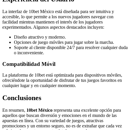
La interfaz de 10bet México está diseñada para ser intuitiva y
accesible, lo que permite a los nuevos jugadores navegar con
facilidad mientras mantienen el interés de los jugadores
experimentados. Algunos aspectos destacados incluyen:
Diseño atractivo y moderno.
Opciones de juego móviles para jugar sobre la marcha.
Soporte al cliente disponible 24/7 para resolver cualquier duda
o inconveniente.
Compatibilidad Móvil
La plataforma de 10bet está optimizada para dispositivos móviles,
ofreciéndote la oportunidad de disfrutar de tus juegos favoritos en
cualquier lugar y en cualquier momento.
Conclusiones
En resumen,
10bet México
representa una excelente opción para
aquellos que buscan diversión y emociones en el mundo de las
apuestas en línea. Con su variedad de juegos, atractivas
promociones y un entorno seguro, no es de extrañar que cada vez