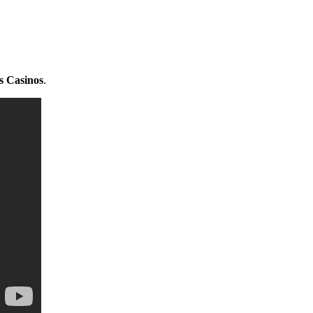
s Casinos
.