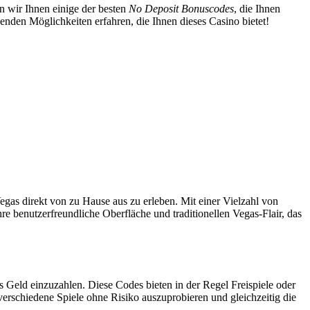
en wir Ihnen einige der besten
No Deposit Bonuscodes
, die Ihnen
genden Möglichkeiten erfahren, die Ihnen dieses Casino bietet!
Vegas direkt von zu Hause aus zu erleben. Mit einer Vielzahl von
re benutzerfreundliche Oberfläche und traditionellen Vegas-Flair, das
 Geld einzuzahlen. Diese Codes bieten in der Regel Freispiele oder
rschiedene Spiele ohne Risiko auszuprobieren und gleichzeitig die