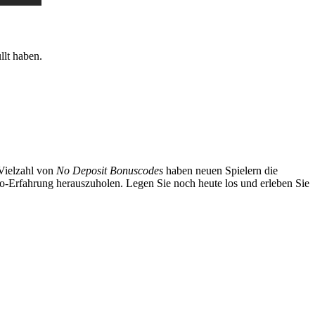
llt haben.
 Vielzahl von
No Deposit Bonuscodes
haben neuen Spielern die
no-Erfahrung herauszuholen. Legen Sie noch heute los und erleben Sie