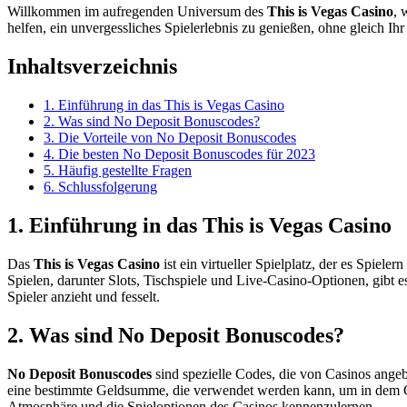
Willkommen im aufregenden Universum des
This is Vegas Casino
, 
helfen, ein unvergessliches Spielerlebnis zu genießen, ohne gleich Ih
Inhaltsverzeichnis
1. Einführung in das This is Vegas Casino
2. Was sind No Deposit Bonuscodes?
3. Die Vorteile von No Deposit Bonuscodes
4. Die besten No Deposit Bonuscodes für 2023
5. Häufig gestellte Fragen
6. Schlussfolgerung
1. Einführung in das This is Vegas Casino
Das
This is Vegas Casino
ist ein virtueller Spielplatz, der es Spie
Spielen, darunter Slots, Tischspiele und Live-Casino-Optionen, gibt e
Spieler anzieht und fesselt.
2. Was sind No Deposit Bonuscodes?
No Deposit Bonuscodes
sind spezielle Codes, die von Casinos angeb
eine bestimmte Geldsumme, die verwendet werden kann, um in dem Cas
Atmosphäre und die Spieloptionen des Casinos kennenzulernen.