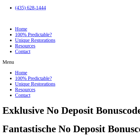
(435) 628-1444
Home
100% Predictable?
Unique Restorations
Resources
Contact
Menu
Home
100% Predictable?
Unique Restorations
Resources
Contact
Exklusive No Deposit Bonuscodes
Fantastische No Deposit Bonusco