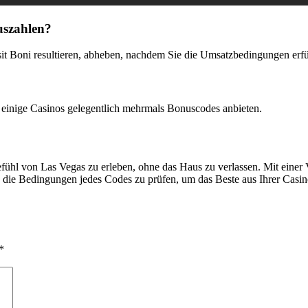
uszahlen?
it Boni resultieren, abheben, nachdem Sie die Umsatzbedingungen erfü
n einige Casinos gelegentlich mehrmals Bonuscodes anbieten.
efühl von Las Vegas zu erleben, ohne das Haus zu verlassen. Mit einer
t, die Bedingungen jedes Codes zu prüfen, um das Beste aus Ihrer Casi
*