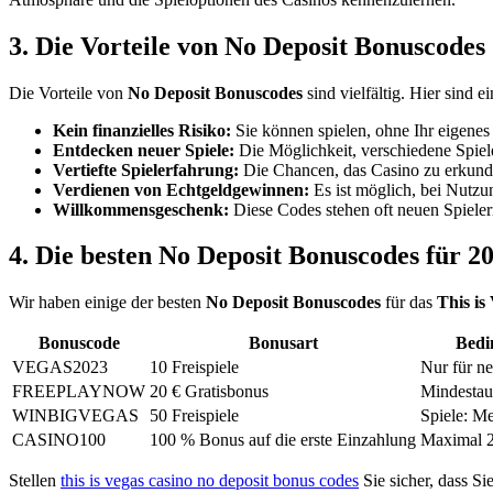
3. Die Vorteile von No Deposit Bonuscodes
Die Vorteile von
No Deposit Bonuscodes
sind vielfältig. Hier sind e
Kein finanzielles Risiko:
Sie können spielen, ohne Ihr eigenes 
Entdecken neuer Spiele:
Die Möglichkeit, verschiedene Spiel
Vertiefte Spielerfahrung:
Die Chancen, das Casino zu erkund
Verdienen von Echtgeldgewinnen:
Es ist möglich, bei Nutzu
Willkommensgeschenk:
Diese Codes stehen oft neuen Spielern
4. Die besten No Deposit Bonuscodes für 2
Wir haben einige der besten
No Deposit Bonuscodes
für das
This is
Bonuscode
Bonusart
Bedi
VEGAS2023
10 Freispiele
Nur für ne
FREEPLAYNOW
20 € Gratisbonus
Mindestau
WINBIGVEGAS
50 Freispiele
Spiele: M
CASINO100
100 % Bonus auf die erste Einzahlung
Maximal 
Stellen
this is vegas casino no deposit bonus codes
Sie sicher, dass S