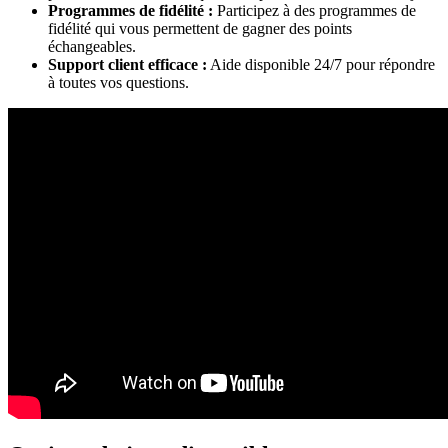
Programmes de fidélité :
Participez à des programmes de
fidélité qui vous permettent de gagner des points
échangeables.
Support client efficace :
Aide disponible 24/7 pour répondre
à toutes vos questions.