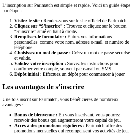
L’inscription sur Parimatch est simple et rapide. Voici un guide étape
par étape :
Visitez le site :
Rendez-vous sur le site officiel de Parimatch.
Cliquez sur “S’inscrire” :
Trouvez et cliquez sur le bouton
“S’inscrire” situé en haut à droite.
Remplissez le formulaire :
Entrez vos informations
personnelles, comme votre nom, adresse e-mail, et numéro de
téléphone.
Choisissez un mot de passe :
Créez un mot de passe sécurisé
et valide.
Validez votre inscription :
Suivez les instructions pour
confirmer votre compte, souvent par e-mail ou SMS.
Dépôt initial :
Effectuez un dépôt pour commencer à jouer.
Les avantages de s’inscrire
Une fois inscrit sur Parimatch, vous bénéficierez de nombreux
avantages :
Bonus de bienvenue :
En vous inscrivant, vous pourrez
recevoir des bonus qui augmenteront votre capital de jeu.
Accès à des promotions régulières :
Parimatch offre des
promotions mensuelles qui récompensent vos activités de jeu.