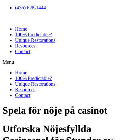
(435) 628-1444
Home
100% Predictable?
Unique Restorations
Resources
Contact
Menu
Home
100% Predictable?
Unique Restorations
Resources
Contact
Spela för nöje på casinot
Utforska Nöjesfyllda