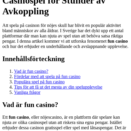
Casinospel för Stunder av
Avkoppling
Att spela på casinon för nöjes skull har blivit en populär aktivitet
bland människor av alla åldrar. I Sverige har det dykt upp ett antal
plattformar där man kan njuta av spel utan att behöva satsa riktiga
pengar. I denna artikel kommer vi att utforska fenomenet
fun casino
och hur det erbjuder en underhållande och avslappnande upplevelse.
Innehållsförteckning
Vad är fun casino?
Fördelar med att spela på fun casino
Populära spel på fun casino
Tips för att få ut det mesta av din spelupplevelse
Vanliga frågor
Vad är fun casino?
Ett
fun casino
, eller nöjescasino, är en plattform där spelare kan
njuta av olika casinospel utan att riskera sina egna pengar. Istället
erbjuder dessa casinon gratisspel eller spel med låtsaspengar. Det är