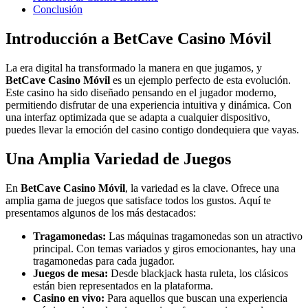
Conclusión
Introducción a BetCave Casino Móvil
La era digital ha transformado la manera en que jugamos, y
BetCave Casino Móvil
es un ejemplo perfecto de esta evolución.
Este casino ha sido diseñado pensando en el jugador moderno,
permitiendo disfrutar de una experiencia intuitiva y dinámica. Con
una interfaz optimizada que se adapta a cualquier dispositivo,
puedes llevar la emoción del casino contigo dondequiera que vayas.
Una Amplia Variedad de Juegos
En
BetCave Casino Móvil
, la variedad es la clave. Ofrece una
amplia gama de juegos que satisface todos los gustos. Aquí te
presentamos algunos de los más destacados:
Tragamonedas:
Las máquinas tragamonedas son un atractivo
principal. Con temas variados y giros emocionantes, hay una
tragamonedas para cada jugador.
Juegos de mesa:
Desde blackjack hasta ruleta, los clásicos
están bien representados en la plataforma.
Casino en vivo:
Para aquellos que buscan una experiencia