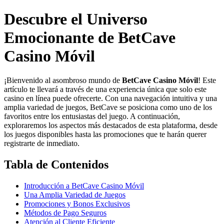
Descubre el Universo
Emocionante de BetCave
Casino Móvil
¡Bienvenido al asombroso mundo de
BetCave Casino Móvil
! Este
artículo te llevará a través de una experiencia única que solo este
casino en línea puede ofrecerte. Con una navegación intuitiva y una
amplia variedad de juegos, BetCave se posiciona como uno de los
favoritos entre los entusiastas del juego. A continuación,
exploraremos los aspectos más destacados de esta plataforma, desde
los juegos disponibles hasta las promociones que te harán querer
registrarte de inmediato.
Tabla de Contenidos
Introducción a BetCave Casino Móvil
Una Amplia Variedad de Juegos
Promociones y Bonos Exclusivos
Métodos de Pago Seguros
Atención al Cliente Eficiente