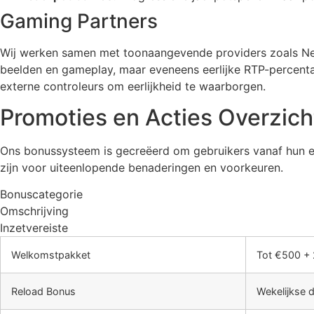
Gaming Partners
Wij werken samen met toonaangevende providers zoals Net
beelden en gameplay, maar eveneens eerlijke RTP-percenta
externe controleurs om eerlijkheid te waarborgen.
Promoties en Acties Overzich
Ons bonussysteem is gecreëerd om gebruikers vanaf hun eer
zijn voor uiteenlopende benaderingen en voorkeuren.
Bonuscategorie
Omschrijving
Inzetvereiste
Welkomstpakket
Tot €500 + 
Reload Bonus
Wekelijkse 