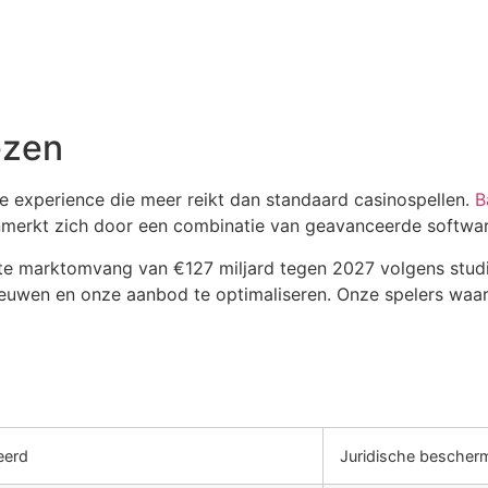
ezen
ge experience die meer reikt dan standaard casinospellen.
B
merkt zich door een combinatie van geavanceerde software
te marktomvang van €127 miljard tegen 2027 volgens stud
ieuwen en onze aanbod te optimaliseren. Onze spelers waar
eerd
Juridische bescher