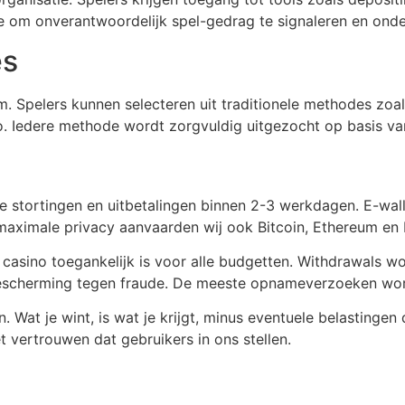
m onverantwoordelijk spel-gedrag te signaleren en onder
es
orm. Spelers kunnen selecteren uit traditionele methodes zo
. Iedere methode wordt zorgvuldig uitgezocht op basis van
stortingen en uitbetalingen binnen 2-3 werkdagen. E-wallet
maximale privacy aanvaarden wij ook Bitcoin, Ethereum en L
casino toegankelijk is voor alle budgetten. Withdrawals 
n bescherming tegen fraude. De meeste opnameverzoeken wo
 Wat je wint, is wat je krijgt, minus eventuele belastingen 
 vertrouwen dat gebruikers in ons stellen.