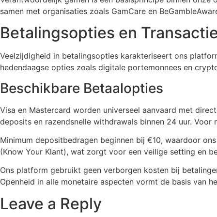
samen met organisaties zoals GamCare en BeGambleAware o
Betalingsopties en Transacti
Veelzijdigheid in betalingsopties karakteriseert ons platf
hedendaagse opties zoals digitale portemonnees en crypto
Beschikbare Betaalopties
Visa en Mastercard worden universeel aanvaard met directe 
deposits en razendsnelle withdrawals binnen 24 uur. Voor 
Minimum depositbedragen beginnen bij €10, waardoor ons 
(Know Your Klant), wat zorgt voor een veilige setting e
Ons platform gebruikt geen verborgen kosten bij betalingen.
Openheid in alle monetaire aspecten vormt de basis van het
Leave a Reply