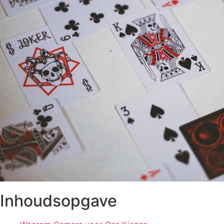
Inhoudsopgave