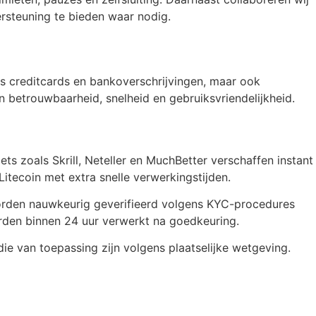
steuning te bieden waar nodig.
als creditcards en bankoverschrijvingen, maar ook
 betrouwbaarheid, snelheid en gebruiksvriendelijkheid.
s zoals Skrill, Neteller en MuchBetter verschaffen instant
itecoin met extra snelle verwerkingstijden.
worden nauwkeurig geverifieerd volgens KYC-procedures
rden binnen 24 uur verwerkt na goedkeuring.
die van toepassing zijn volgens plaatselijke wetgeving.