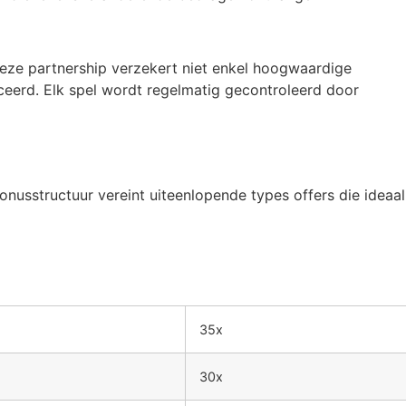
eze partnership verzekert niet enkel hoogwaardige
eerd. Elk spel wordt regelmatig gecontroleerd door
nusstructuur vereint uiteenlopende types offers die ideaal
35x
30x