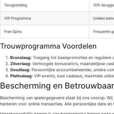
Terugbetaling
10% terugga
VIP Programma
Unieke belo
Free Spins
Frequente gr
Trouwprogramma Voordelen
Bronslaag:
Toegang tot basispromoties en reguliere 
Zilverlaag:
Verhoogde bonusratio’s, maandelijkse cashb
Goudlaag:
Persoonlijke accountbeheerder, unieke com
Platinalaag:
VIP-events, luxe cadeaus, maximale uitb
Bescherming en Betrouwbaar
Bescherming van spelergegevens staat bij ons voorop. Wij 
hanteren voor online transacties. Alle persoonlijke data e
Verantwoordelijk gamen is een basisprincipe binnen onze org