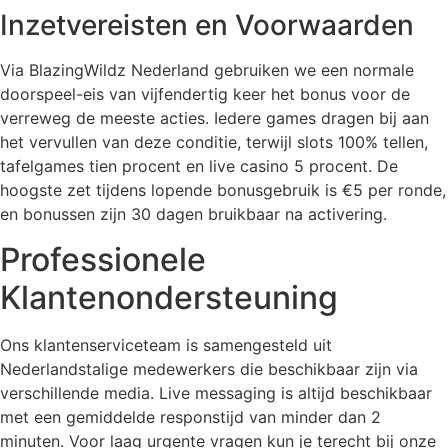
Inzetvereisten en Voorwaarden
Via BlazingWildz Nederland gebruiken we een normale
doorspeel-eis van vijfendertig keer het bonus voor de
verreweg de meeste acties. Iedere games dragen bij aan
het vervullen van deze conditie, terwijl slots 100% tellen,
tafelgames tien procent en live casino 5 procent. De
hoogste zet tijdens lopende bonusgebruik is €5 per ronde,
en bonussen zijn 30 dagen bruikbaar na activering.
Professionele
Klantenondersteuning
Ons klantenserviceteam is samengesteld uit
Nederlandstalige medewerkers die beschikbaar zijn via
verschillende media. Live messaging is altijd beschikbaar
met een gemiddelde responstijd van minder dan 2
minuten. Voor laag urgente vragen kun je terecht bij onze