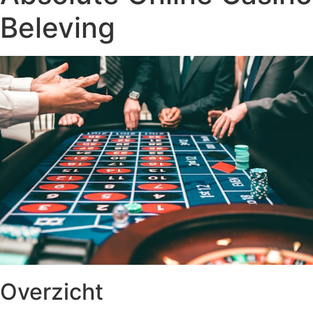
Beleving
Overzicht