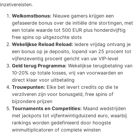
inzetvereisten.
Welkomstbonus:
Nieuwe gamers krijgen een
gefaseerde bonus over de initiële drie stortingen, met
een totale waarde tot 500 EUR plus honderdvijftig
free spins op uitgezochte slots
Wekelijkse Reload Reload:
Iedere vrijdag ontvang je
een bonus op je deposito, lopend van 25 procent tot
vijfenzeventig procent gericht van uw VIP-level
Geld terug Programma:
Wekelijkse terugbetaling van
10-20% op totale losses, vrij van voorwaarden en
direct klaar voor uitbetaling
Trouwpunten:
Elke bet levert credits op die te
verzilveren zijn voor bonusgeld, free spins of
bijzondere prijzen
Tournaments en Competities:
Maand wedstrijden
met jackpots tot vijfentwintigduizend euro, waarbij
rankings worden gedefinieerd door hoogste
winmultiplicatoren of complete winsten