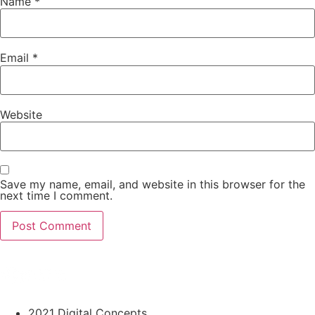
Name
*
Email
*
Website
Save my name, email, and website in this browser for the
next time I comment.
2021 Digital Concepts