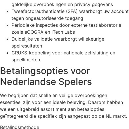
geldelijke overboekingen en privacy gegevens
Tweefactorauthenticatie (2FA) waarborgt uw account
tegen ongeautoriseerde toegang
Periodieke inspecties door externe testlaboratoria
zoals eCOGRA en iTech Labs
Duidelijke validatie waarborgt willekeurige
spelresultaten
CRUKS-koppeling voor nationale zelfsluiting en
speellimieten
Betalingsopties voor
Nederlandse Spelers
We begrijpen dat snelle en veilige overboekingen
essentieel zijn voor een ideale beleving. Daarom hebben
we een uitgebreid assortiment aan betaalopties
geïntegreerd die specifiek zijn aangepast op de NL markt.
Betalingsmethode