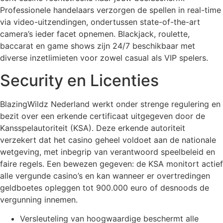
Professionele handelaars verzorgen de spellen in real-time
via video-uitzendingen, ondertussen state-of-the-art
camera’s ieder facet opnemen. Blackjack, roulette,
baccarat en game shows zijn 24/7 beschikbaar met
diverse inzetlimieten voor zowel casual als VIP spelers.
Security en Licenties
BlazingWildz Nederland werkt onder strenge regulering en
bezit over een erkende certificaat uitgegeven door de
Kansspelautoriteit (KSA). Deze erkende autoriteit
verzekert dat het casino geheel voldoet aan de nationale
wetgeving, met inbegrip van verantwoord speelbeleid en
faire regels. Een bewezen gegeven: de KSA monitort actief
alle vergunde casino’s en kan wanneer er overtredingen
geldboetes opleggen tot 900.000 euro of desnoods de
vergunning innemen.
Versleuteling van hoogwaardige beschermt alle