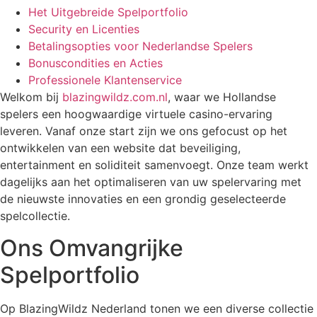
Het Uitgebreide Spelportfolio
Security en Licenties
Betalingsopties voor Nederlandse Spelers
Bonuscondities en Acties
Professionele Klantenservice
Welkom bij
blazingwildz.com.nl
, waar we Hollandse
spelers een hoogwaardige virtuele casino-ervaring
leveren. Vanaf onze start zijn we ons gefocust op het
ontwikkelen van een website dat beveiliging,
entertainment en soliditeit samenvoegt. Onze team werkt
dagelijks aan het optimaliseren van uw spelervaring met
de nieuwste innovaties en een grondig geselecteerde
spelcollectie.
Ons Omvangrijke
Spelportfolio
Op BlazingWildz Nederland tonen we een diverse collectie