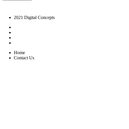
2021 Digital Concepts
Home
Contact Us