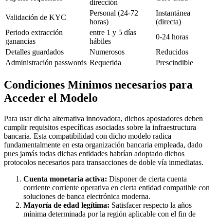
dirección
Personal (24-72
Instantánea
Validación de KYC
horas)
(directa)
Periodo extracción
entre 1 y 5 días
0-24 horas
ganancias
hábiles
Detalles guardados
Numerosos
Reducidos
Administración passwords
Requerida
Prescindible
Condiciones Mínimos necesarios para
Acceder el Modelo
Para usar dicha alternativa innovadora, dichos apostadores deben
cumplir requisitos específicas asociadas sobre la infraestructura
bancaria. Esta compatibilidad con dicho modelo radica
fundamentalmente en esta organización bancaria empleada, dado
pues jamás todas dichas entidades habrían adoptado dichos
protocolos necesarios para transacciones de doble vía inmediatas.
Cuenta monetaria activa:
Disponer de cierta cuenta
corriente corriente operativa en cierta entidad compatible con
soluciones de banca electrónica moderna.
Mayoría de edad legítima:
Satisfacer respecto la años
mínima determinada por la región aplicable con el fin de