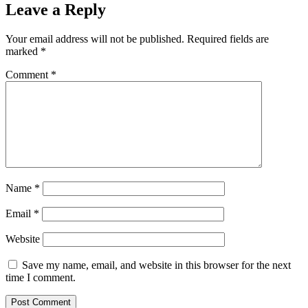
Leave a Reply
Your email address will not be published.
Required fields are
marked
*
Comment
*
Name
*
Email
*
Website
Save my name, email, and website in this browser for the next
time I comment.