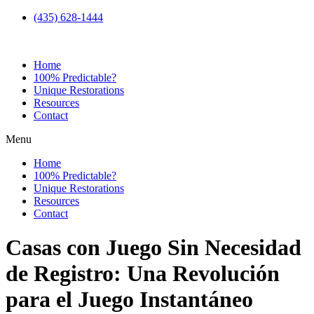
(435) 628-1444
Home
100% Predictable?
Unique Restorations
Resources
Contact
Menu
Home
100% Predictable?
Unique Restorations
Resources
Contact
Casas con Juego Sin Necesidad
de Registro: Una Revolución
para el Juego Instantáneo