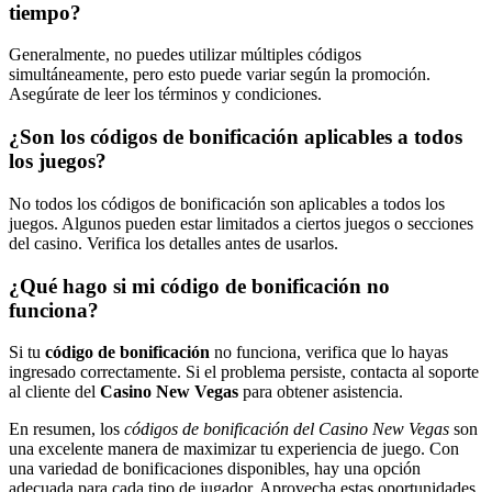
tiempo?
Generalmente, no puedes utilizar múltiples códigos
simultáneamente, pero esto puede variar según la promoción.
Asegúrate de leer los términos y condiciones.
¿Son los códigos de bonificación aplicables a todos
los juegos?
No todos los códigos de bonificación son aplicables a todos los
juegos. Algunos pueden estar limitados a ciertos juegos o secciones
del casino. Verifica los detalles antes de usarlos.
¿Qué hago si mi código de bonificación no
funciona?
Si tu
código de bonificación
no funciona, verifica que lo hayas
ingresado correctamente. Si el problema persiste, contacta al soporte
al cliente del
Casino New Vegas
para obtener asistencia.
En resumen, los
códigos de bonificación del Casino New Vegas
son
una excelente manera de maximizar tu experiencia de juego. Con
una variedad de bonificaciones disponibles, hay una opción
adecuada para cada tipo de jugador. Aprovecha estas oportunidades