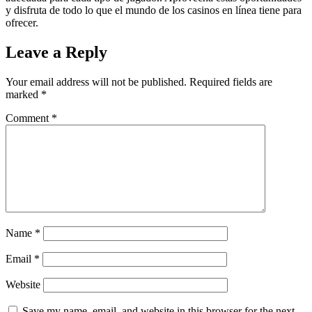
y disfruta de todo lo que el mundo de los casinos en línea tiene para
ofrecer.
Leave a Reply
Your email address will not be published.
Required fields are
marked
*
Comment
*
Name
*
Email
*
Website
Save my name, email, and website in this browser for the next