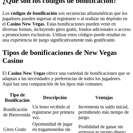
¿Qué son los códigos de bonificación?
Los
códigos de bonificación
son secuencias alfanuméricas que los
jugadores pueden ingresar al registrarse o al realizar un depósito en
el
Casino New Vegas
. Estas bonificaciones pueden venir en
diversas formas, incluyendo giros gratis, fondos adicionales o acceso
a promociones exclusivas. Utilizar estos códigos puede resultar en
una experiencia de juego significativamente más gratificante.
Tipos de bonificaciones de New Vegas
Casino
El
Casino New Vegas
ofrece una variedad de bonificaciones que se
adaptan a las necesidades y preferencias de todos los jugadores.
Aquí hay una comparación de los tipos más comunes:
Tipo de
Descripción
Ventajas
Bonificación
Un bono recibido al
Incrementa tu saldo inicial,
Bonificación
registrarse por primera
permitiendo más tiempo de
de Bienvenida
vez.
juego.
Oportunidad de jugar
Posibilidad de ganar sin
Giros Gratis
en tragamonedas sin
arriesgar tu propio dinero.