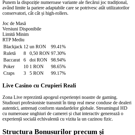
Punem la dispoziție numeroase variante ale fiecărui joc tradițional,
având limite la pariere adaptabile care se potrivesc atât utilizatorilor
conservatori, cât cât și high-rollers.
Joc de Masă
Versiuni Disponibile
Limită Minim
RTP Mediu
Blackjack
12
un RON
99.41%
Ruletă
8
0,50 RON
97.30%
Baccarat
6
doi RON
98.94%
Poker
10
1 RON
98.65%
Craps
3
5 RON
99.17%
Live Casino cu Crupieri Reali
Zona Live reprezintă apogeul experienței noastre de gaming.
Studiouri profesioniste transmit în timp real mese conduse de dealeri
autentici, antrenați conform standardelor globale. Streamingul HD
cu numeroase unghiuri de camerei și chat interactiv generează o
experiență socială echivalentă cu vizita la un cazinou fizic.
Structura Bonusurilor precum și