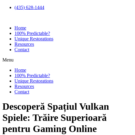
(435) 628-1444
Home
100% Predictable?
Unique Restorations
Resources
Contact
Menu
Home
100% Predictable?
Unique Restorations
Resources
Contact
Descoperă Spațiul Vulkan
Spiele: Trăire Superioară
pentru Gaming Online