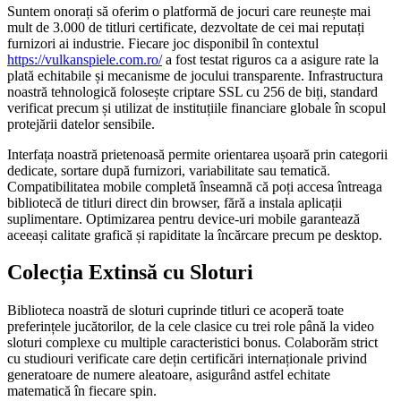
Suntem onorați să oferim o platformă de jocuri care reunește mai
mult de 3.000 de titluri certificate, dezvoltate de cei mai reputați
furnizori ai industrie. Fiecare joc disponibil în contextul
https://vulkanspiele.com.ro/
a fost testat riguros ca a asigure rate la
plată echitabile și mecanisme de jocului transparente. Infrastructura
noastră tehnologică folosește criptare SSL cu 256 de biți, standard
verificat precum și utilizat de instituțiile financiare globale în scopul
protejării datelor sensibile.
Interfața noastră prietenoasă permite orientarea ușoară prin categorii
dedicate, sortare după furnizori, variabilitate sau tematică.
Compatibilitatea mobile completă înseamnă că poți accesa întreaga
bibliotecă de titluri direct din browser, fără a instala aplicații
suplimentare. Optimizarea pentru device-uri mobile garantează
aceeași calitate grafică și rapiditate la încărcare precum pe desktop.
Colecția Extinsă cu Sloturi
Biblioteca noastră de sloturi cuprinde titluri ce acoperă toate
preferințele jucătorilor, de la cele clasice cu trei role până la video
sloturi complexe cu multiple caracteristici bonus. Colaborăm strict
cu studiouri verificate care dețin certificări internaționale privind
generatoare de numere aleatoare, asigurând astfel echitate
matematică în fiecare spin.