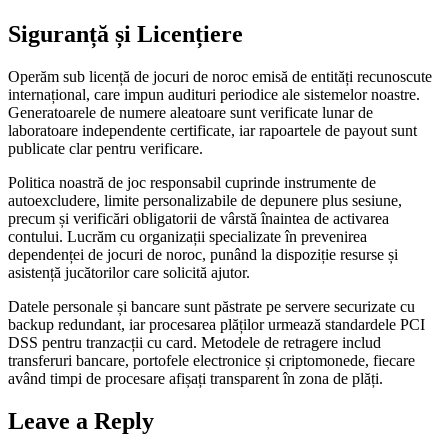
Siguranță și Licențiere
Operăm sub licență de jocuri de noroc emisă de entități recunoscute
internațional, care impun audituri periodice ale sistemelor noastre.
Generatoarele de numere aleatoare sunt verificate lunar de
laboratoare independente certificate, iar rapoartele de payout sunt
publicate clar pentru verificare.
Politica noastră de joc responsabil cuprinde instrumente de
autoexcludere, limite personalizabile de depunere plus sesiune,
precum și verificări obligatorii de vârstă înaintea de activarea
contului. Lucrăm cu organizații specializate în prevenirea
dependenței de jocuri de noroc, punând la dispoziție resurse și
asistență jucătorilor care solicită ajutor.
Datele personale și bancare sunt păstrate pe servere securizate cu
backup redundant, iar procesarea plăților urmează standardele PCI
DSS pentru tranzacții cu card. Metodele de retragere includ
transferuri bancare, portofele electronice și criptomonede, fiecare
având timpi de procesare afișați transparent în zona de plăți.
Leave a Reply