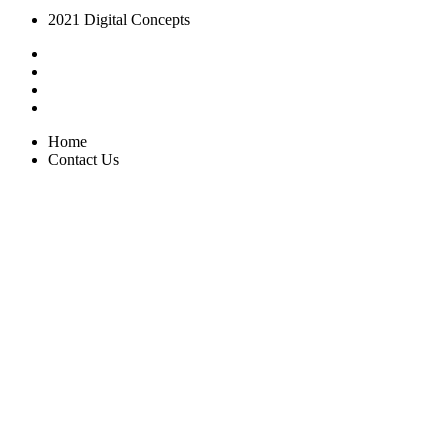
2021 Digital Concepts
Home
Contact Us