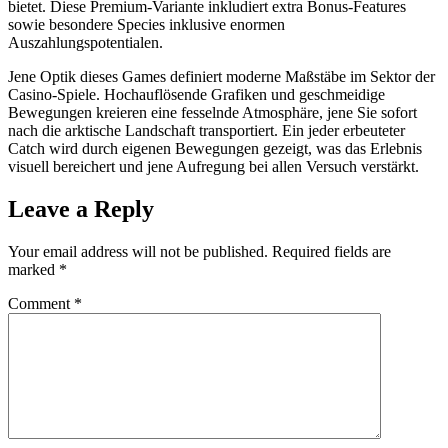
bietet. Diese Premium-Variante inkludiert extra Bonus-Features
sowie besondere Species inklusive enormen
Auszahlungspotentialen.
Jene Optik dieses Games definiert moderne Maßstäbe im Sektor der
Casino-Spiele. Hochauflösende Grafiken und geschmeidige
Bewegungen kreieren eine fesselnde Atmosphäre, jene Sie sofort
nach die arktische Landschaft transportiert. Ein jeder erbeuteter
Catch wird durch eigenen Bewegungen gezeigt, was das Erlebnis
visuell bereichert und jene Aufregung bei allen Versuch verstärkt.
Leave a Reply
Your email address will not be published.
Required fields are
marked
*
Comment
*