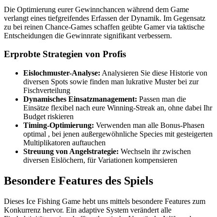
Die Optimierung eurer Gewinnchancen während dem Game
verlangt eines tiefgreifendes Erfassen der Dynamik. Im Gegensatz
zu bei reinen Chance-Games schaffen geübte Gamer via taktische
Entscheidungen die Gewinnrate signifikant verbessern.
Erprobte Strategien von Profis
Eislochmuster-Analyse:
Analysieren Sie diese Historie von
diversen Spots sowie finden man lukrative Muster bei zur
Fischverteilung
Dynamisches Einsatzmanagement:
Passen man die
Einsätze flexibel nach eure Winning-Streak an, ohne dabei Ihr
Budget riskieren
Timing-Optimierung:
Verwenden man alle Bonus-Phasen
optimal , bei jenen außergewöhnliche Species mit gesteigerten
Multiplikatoren auftauchen
Streuung von Angelstrategie:
Wechseln ihr zwischen
diversen Eislöchern, für Variationen kompensieren
Besondere Features des Spiels
Dieses Ice Fishing Game hebt uns mittels besondere Features zum
Konkurrenz hervor. Ein adaptive System verändert alle