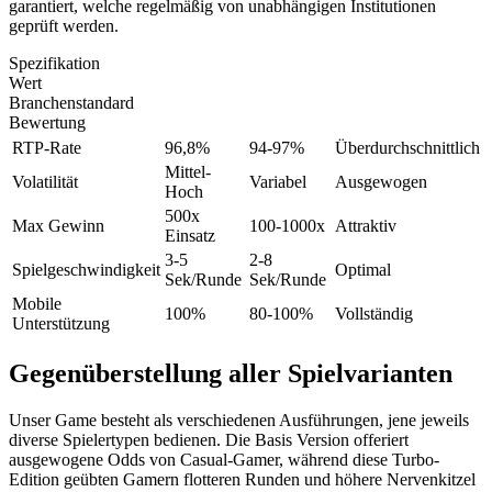
garantiert, welche regelmäßig von unabhängigen Institutionen
geprüft werden.
Spezifikation
Wert
Branchenstandard
Bewertung
RTP-Rate
96,8%
94-97%
Überdurchschnittlich
Mittel-
Volatilität
Variabel
Ausgewogen
Hoch
500x
Max Gewinn
100-1000x
Attraktiv
Einsatz
3-5
2-8
Spielgeschwindigkeit
Optimal
Sek/Runde
Sek/Runde
Mobile
100%
80-100%
Vollständig
Unterstützung
Gegenüberstellung aller Spielvarianten
Unser Game besteht als verschiedenen Ausführungen, jene jeweils
diverse Spielertypen bedienen. Die Basis Version offeriert
ausgewogene Odds von Casual-Gamer, während diese Turbo-
Edition geübten Gamern flotteren Runden und höhere Nervenkitzel