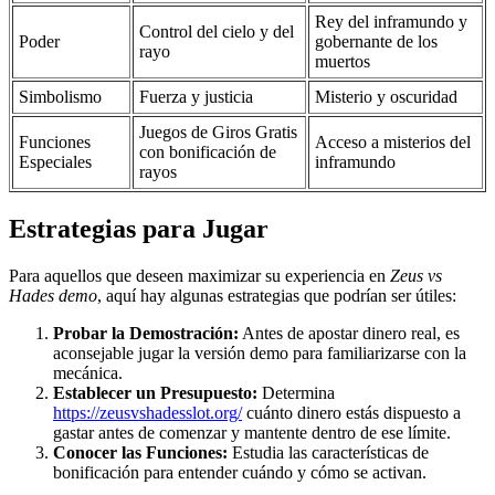
Rey del inframundo y
Control del cielo y del
Poder
gobernante de los
rayo
muertos
Simbolismo
Fuerza y justicia
Misterio y oscuridad
Juegos de Giros Gratis
Funciones
Acceso a misterios del
con bonificación de
Especiales
inframundo
rayos
Estrategias para Jugar
Para aquellos que deseen maximizar su experiencia en
Zeus vs
Hades demo
, aquí hay algunas estrategias que podrían ser útiles:
Probar la Demostración:
Antes de apostar dinero real, es
aconsejable jugar la versión demo para familiarizarse con la
mecánica.
Establecer un Presupuesto:
Determina
https://zeusvshadesslot.org/
cuánto dinero estás dispuesto a
gastar antes de comenzar y mantente dentro de ese límite.
Conocer las Funciones:
Estudia las características de
bonificación para entender cuándo y cómo se activan.