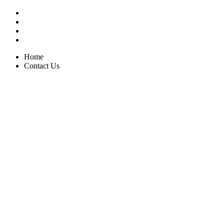
Home
Contact Us