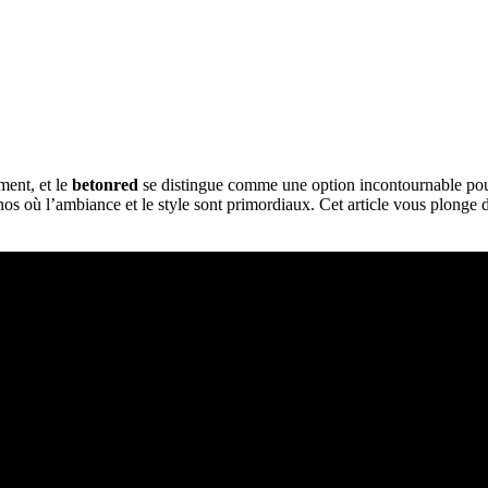
ment, et le
betonred
se distingue comme une option incontournable pour 
os où l’ambiance et le style sont primordiaux. Cet article vous plonge 