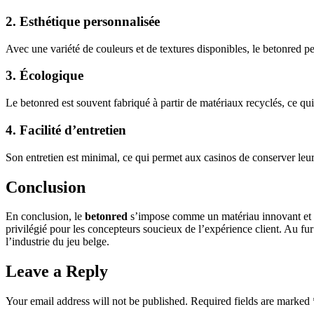
2. Esthétique personnalisée
Avec une variété de couleurs et de textures disponibles, le betonred p
3. Écologique
Le betonred est souvent fabriqué à partir de matériaux recyclés, ce q
4. Facilité d’entretien
Son entretien est minimal, ce qui permet aux casinos de conserver leu
Conclusion
En conclusion, le
betonred
s’impose comme un matériau innovant et pol
privilégié pour les concepteurs soucieux de l’expérience client. Au f
l’industrie du jeu belge.
Leave a Reply
Your email address will not be published.
Required fields are marked