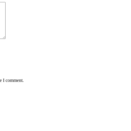
me I comment.