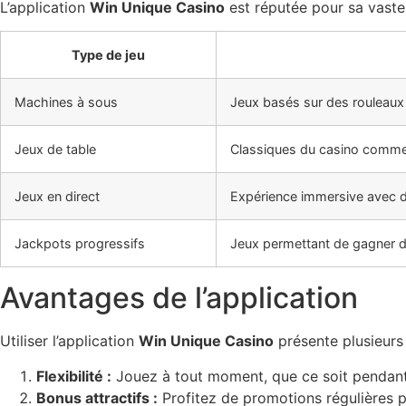
L’application
Win Unique Casino
est réputée pour sa vaste 
Type de jeu
Machines à sous
Jeux basés sur des rouleaux 
Jeux de table
Classiques du casino comme l
Jeux en direct
Expérience immersive avec de
Jackpots progressifs
Jeux permettant de gagner 
Avantages de l’application
Utiliser l’application
Win Unique Casino
présente plusieurs
Flexibilité :
Jouez à tout moment, que ce soit pendant 
Bonus attractifs :
Profitez de promotions régulières 