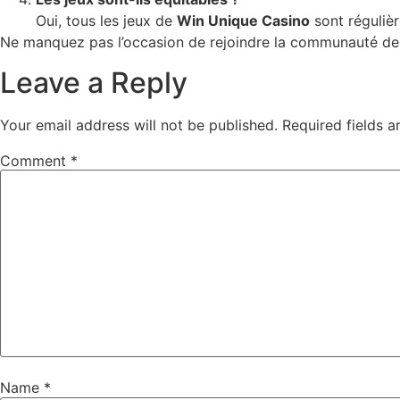
Oui, tous les jeux de
Win Unique Casino
sont régulièr
Ne manquez pas l’occasion de rejoindre la communauté d
Leave a Reply
Your email address will not be published.
Required fields 
Comment
*
Name
*