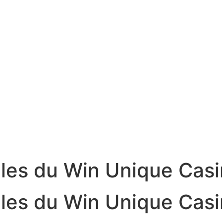
lles du Win Unique Cas
lles du Win Unique Cas