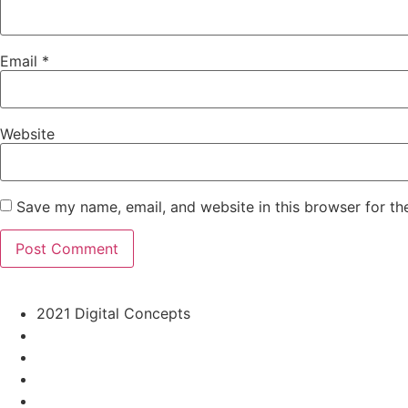
Email
*
Website
Save my name, email, and website in this browser for th
2021 Digital Concepts