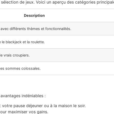
sélection de jeux. Voici un aperçu des catégories principal
Description
avec différents thèmes et fonctionnalités.
e blackjack et la roulette.
 vrais croupiers.
des sommes colossales.
 avantages indéniables :
votre pause déjeuner ou à la maison le soir.
pour maximiser vos gains.