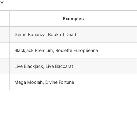
es :
Exemples
Gems Bonanza, Book of Dead
Blackjack Premium, Roulette Européenne
Live Blackjack, Live Baccarat
Mega Moolah, Divine Fortune