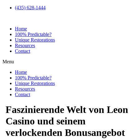
(435) 628-1444
Home
100% Predictable?
Unique Restorations
Resources
Contact
Menu
Home
100% Predictable?
Unique Restorations
Resources
Contact
Faszinierende Welt von Leon
Casino und seinem
verlockenden Bonusangebot