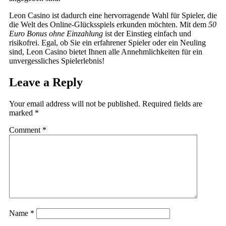
Leon Casino ist dadurch eine hervorragende Wahl für Spieler, die
die Welt des Online-Glücksspiels erkunden möchten. Mit dem
50
Euro Bonus ohne Einzahlung
ist der Einstieg einfach und
risikofrei. Egal, ob Sie ein erfahrener Spieler oder ein Neuling
sind, Leon Casino bietet Ihnen alle Annehmlichkeiten für ein
unvergessliches Spielerlebnis!
Leave a Reply
Your email address will not be published.
Required fields are
marked
*
Comment
*
Name
*