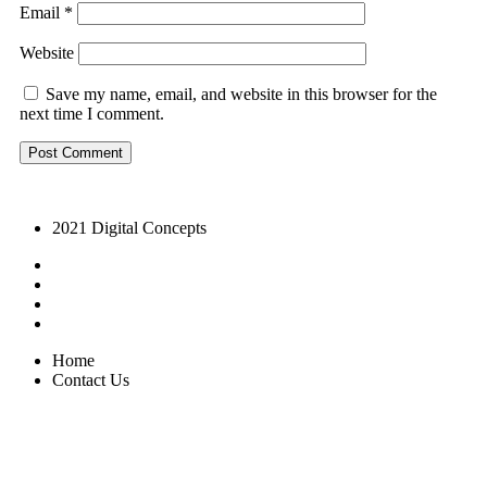
Email
*
Website
Save my name, email, and website in this browser for the
next time I comment.
2021 Digital Concepts
Home
Contact Us