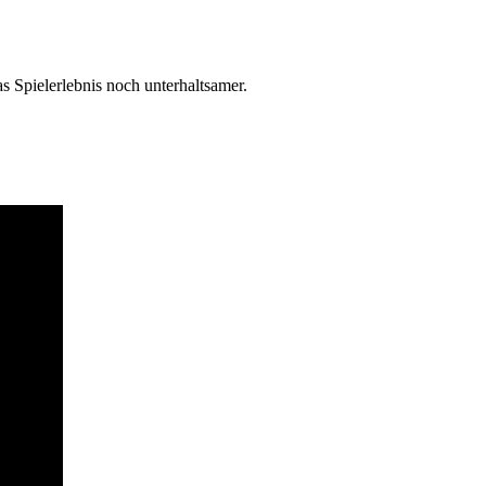
 Spielerlebnis noch unterhaltsamer.