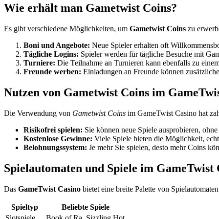
Wie erhält man Gametwist Coins?
Es gibt verschiedene Möglichkeiten, um
Gametwist Coins
zu erwerb
Boni und Angebote:
Neue Spieler erhalten oft Willkommensbo
Tägliche Logins:
Spieler werden für tägliche Besuche mit Gam
Turniere:
Die Teilnahme an Turnieren kann ebenfalls zu eine
Freunde werben:
Einladungen an Freunde können zusätzliche
Nutzen von Gametwist Coins im GameTwis
Die Verwendung von
Gametwist Coins
im GameTwist Casino hat zahl
Risikofrei spielen:
Sie können neue Spiele ausprobieren, ohne I
Kostenlose Gewinne:
Viele Spiele bieten die Möglichkeit, ech
Belohnungssystem:
Je mehr Sie spielen, desto mehr Coins kö
Spielautomaten und Spiele im GameTwist 
Das
GameTwist Casino
bietet eine breite Palette von Spielautomate
Spieltyp
Beliebte Spiele
Slotspiele
Book of Ra, Sizzling Hot