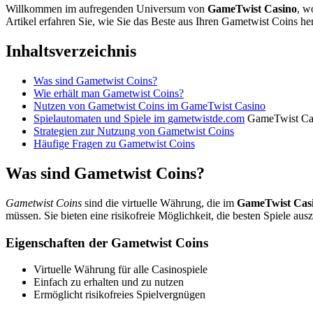
Willkommen im aufregenden Universum von
GameTwist Casino
, w
Artikel erfahren Sie, wie Sie das Beste aus Ihren Gametwist Coins 
Inhaltsverzeichnis
Was sind Gametwist Coins?
Wie erhält man Gametwist Coins?
Nutzen von Gametwist Coins im GameTwist Casino
Spielautomaten und Spiele im
gametwistde.com
GameTwist Ca
Strategien zur Nutzung von Gametwist Coins
Häufige Fragen zu Gametwist Coins
Was sind Gametwist Coins?
Gametwist Coins
sind die virtuelle Währung, die im
GameTwist Cas
müssen. Sie bieten eine risikofreie Möglichkeit, die besten Spiele au
Eigenschaften der Gametwist Coins
Virtuelle Währung für alle Casinospiele
Einfach zu erhalten und zu nutzen
Ermöglicht risikofreies Spielvergnügen