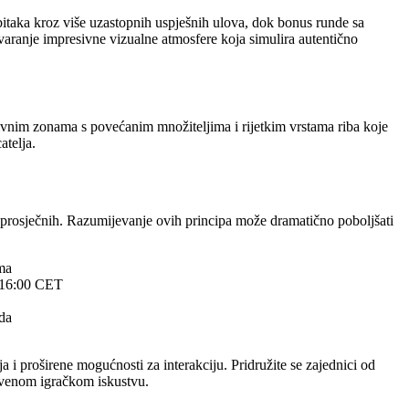
itaka kroz više uzastopnih uspješnih ulova, dok bonus runde sa
aranje impresivne vizualne atmosfere koja simulira autentično
zivnim zonama s povećanim množiteljima i rijetkim vrstama riba koje
atelja.
 od prosječnih. Razumijevanje ovih principa može dramatično poboljšati
ima
i 16:00 CET
ida
 i proširene mogućnosti za interakciju. Pridružite se zajednici od
nstvenom igračkom iskustvu.