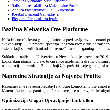
Temeljna Mehanika Naše Platforme
Sofisticirane Taktike za Maksimalne Profite
Analiza Profitabilnosti i RTP Vrijednosti
Posebni Elementi Gameplay-a
Ekspertni Preporuke za Igrače
Bazična Mehanika Ove Platforme
Naša ledeno ribolovna gaming platforma predstavlja revolucionarni pris
aktivno sudjeluju u procesu “pecanja” nagrada kroz virtualno zaleđen
sistema koji su certificirani od strane međunarodnih gaming autoriteta.
Sukladno istraživanju Univerziteta u Nevadi koje je provedeno 2019. 
kockarskim igrama. Upravo tu činjenicu implementirali smo u dizajn ov
na potencijalne rezultate. Za one koji žele proširiti svoje gaming isku
Napredne Strategije za Najveće Profite
Razumijevanje strategija predstavlja ključnu komponentu uspješnog igr
Matematika iza ove gaming platforme temelji se na provjerenim algori
Optimizacija Uloga i Upravljanje Bankrollom
Vješti igrači razvili su specifične metode za upravljanje svojim sre