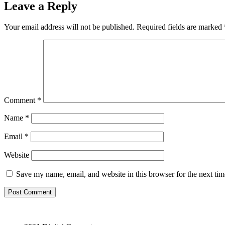
Leave a Reply
Your email address will not be published.
Required fields are marked
Comment
*
Name
*
Email
*
Website
Save my name, email, and website in this browser for the next ti