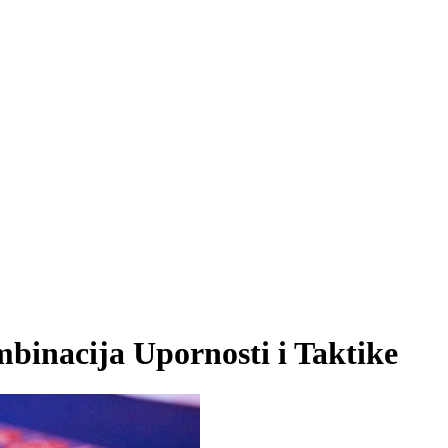
binacija Upornosti i Taktike