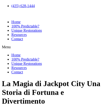
(435) 628-1444
Home
100% Predictable?
Unique Restorations
Resources
Contact
Menu
Home
100% Predictable?
Unique Restorations
Resources
Contact
La Magia di Jackpot City Una
Storia di Fortuna e
Divertimento