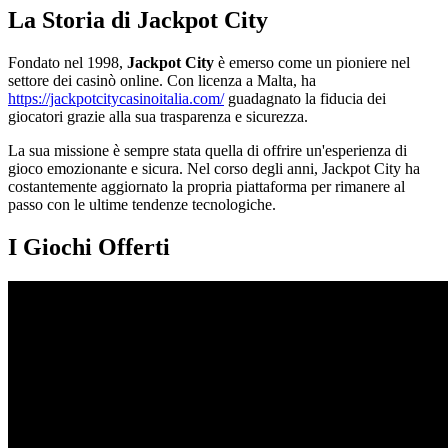
La Storia di Jackpot City
Fondato nel 1998,
Jackpot City
è emerso come un pioniere nel
settore dei casinò online. Con licenza a Malta, ha
https://jackpotcitycasinoitalia.com/
guadagnato la fiducia dei
giocatori grazie alla sua trasparenza e sicurezza.
La sua missione è sempre stata quella di offrire un'esperienza di
gioco emozionante e sicura. Nel corso degli anni, Jackpot City ha
costantemente aggiornato la propria piattaforma per rimanere al
passo con le ultime tendenze tecnologiche.
I Giochi Offerti