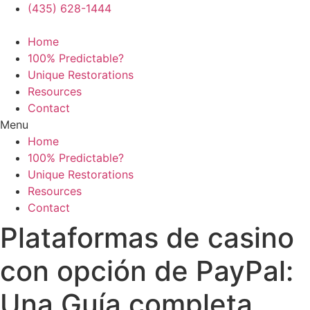
(435) 628-1444
Home
100% Predictable?
Unique Restorations
Resources
Contact
Menu
Home
100% Predictable?
Unique Restorations
Resources
Contact
Plataformas de casino
con opción de PayPal:
Una Guía completa