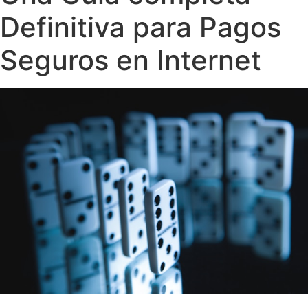
Definitiva para Pagos
Seguros en Internet