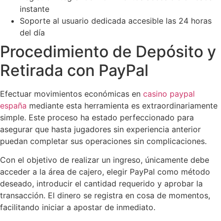
instante
Soporte al usuario dedicada accesible las 24 horas
del día
Procedimiento de Depósito y
Retirada con PayPal
Efectuar movimientos económicas en
casino paypal
españa
mediante esta herramienta es extraordinariamente
simple. Este proceso ha estado perfeccionado para
asegurar que hasta jugadores sin experiencia anterior
puedan completar sus operaciones sin complicaciones.
Con el objetivo de realizar un ingreso, únicamente debe
acceder a la área de cajero, elegir PayPal como método
deseado, introducir el cantidad requerido y aprobar la
transacción. El dinero se registra en cosa de momentos,
facilitando iniciar a apostar de inmediato.