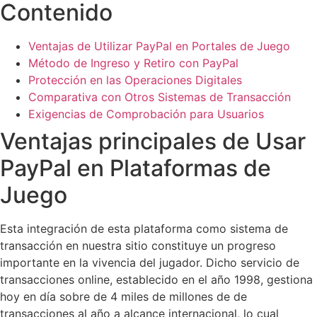
Contenido
Ventajas de Utilizar PayPal en Portales de Juego
Método de Ingreso y Retiro con PayPal
Protección en las Operaciones Digitales
Comparativa con Otros Sistemas de Transacción
Exigencias de Comprobación para Usuarios
Ventajas principales de Usar
PayPal en Plataformas de
Juego
Esta integración de esta plataforma como sistema de
transacción en nuestra sitio constituye un progreso
importante en la vivencia del jugador. Dicho servicio de
transacciones online, establecido en el año 1998, gestiona
hoy en día sobre de 4 miles de millones de de
transacciones al año a alcance internacional, lo cual