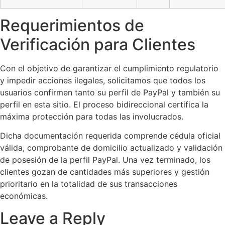
Requerimientos de
Verificación para Clientes
Con el objetivo de garantizar el cumplimiento regulatorio
y impedir acciones ilegales, solicitamos que todos los
usuarios confirmen tanto su perfil de PayPal y también su
perfil en esta sitio. El proceso bidireccional certifica la
máxima protección para todas las involucrados.
Dicha documentación requerida comprende cédula oficial
válida, comprobante de domicilio actualizado y validación
de posesión de la perfil PayPal. Una vez terminado, los
clientes gozan de cantidades más superiores y gestión
prioritario en la totalidad de sus transacciones
económicas.
Leave a Reply