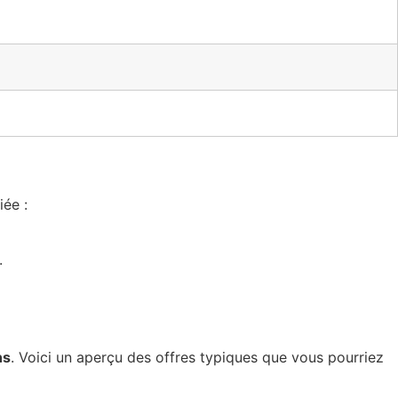
iée :
.
ns
. Voici un aperçu des offres typiques que vous pourriez