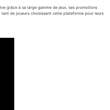
sive grâce à sa large gamme de jeux, ses promotions
oi tant de joueurs choisissent cette plateforme pour leurs