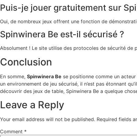
Puis-je jouer gratuitement sur Sp
Oui, de nombreux jeux offrent une fonction de démonstratio
Spinwinera Be est-il sécurisé ?
Absolument ! Le site utilise des protocoles de sécurité de 
Conclusion
En somme,
Spinwinera Be
se positionne comme un acteur 
un environnement de jeu sécurisé, il n’est pas étonnant qu
découvrir des jeux de table, Spinwinera Be a quelque chose
Leave a Reply
Your email address will not be published.
Required fields 
Comment
*