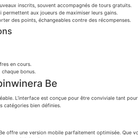
uveaux inscrits, souvent accompagnés de tours gratuits.
ui permettent aux joueurs de maximiser leurs gains.
rter des points, échangeables contre des récompenses.
ons
fres en cours.
 à chaque bonus.
Spinwinera Be
réable. L’interface est conçue pour être conviviale tant pour
s catégories bien définies.
e offre une version mobile parfaitement optimisée. Que vou