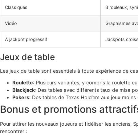
Classiques
3 rouleaux, sym
Vidéo
Graphismes avan
À jackpot progressif
Jackpots croiss
Jeux de table
Les jeux de table sont essentiels à toute expérience de cas
Roulette
: Plusieurs variantes, y compris la roulette 
Blackjack
: Des tables avec différents taux de mise p
Pokers
: Des tables de Texas Hold’em aux jeux moins c
Bonus et promotions attractif
Pour attirer les nouveaux joueurs et fidéliser les anciens,
rencontrer :