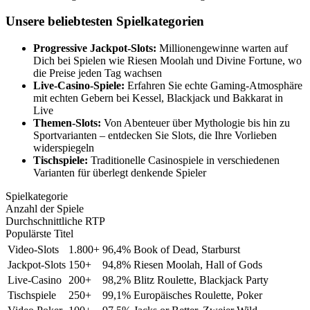
Unsere beliebtesten Spielkategorien
Progressive Jackpot-Slots:
Millionengewinne warten auf
Dich bei Spielen wie Riesen Moolah und Divine Fortune, wo
die Preise jeden Tag wachsen
Live-Casino-Spiele:
Erfahren Sie echte Gaming-Atmosphäre
mit echten Gebern bei Kessel, Blackjack und Bakkarat in
Live
Themen-Slots:
Von Abenteuer über Mythologie bis hin zu
Sportvarianten – entdecken Sie Slots, die Ihre Vorlieben
widerspiegeln
Tischspiele:
Traditionelle Casinospiele in verschiedenen
Varianten für überlegt denkende Spieler
Spielkategorie
Anzahl der Spiele
Durchschnittliche RTP
Populärste Titel
Video-Slots
1.800+
96,4%
Book of Dead, Starburst
Jackpot-Slots
150+
94,8%
Riesen Moolah, Hall of Gods
Live-Casino
200+
98,2%
Blitz Roulette, Blackjack Party
Tischspiele
250+
99,1%
Europäisches Roulette, Poker