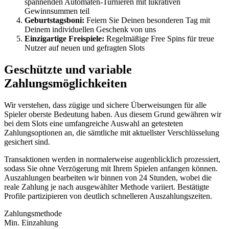
spannenden Automaten-Turnieren mit lukrativen
Gewinnsummen teil
Geburtstagsboni:
Feiern Sie Deinen besonderen Tag mit
Deinem individuellen Geschenk von uns
Einzigartige Freispiele:
Regelmäßige Free Spins für treue
Nutzer auf neuen und gefragten Slots
Geschützte und variable
Zahlungsmöglichkeiten
Wir verstehen, dass zügige und sichere Überweisungen für alle
Spieler oberste Bedeutung haben. Aus diesem Grund gewähren wir
bei dem Slots eine umfangreiche Auswahl an getesteten
Zahlungsoptionen an, die sämtliche mit aktuellster Verschlüsselung
gesichert sind.
Transaktionen werden in normalerweise augenblicklich prozessiert,
sodass Sie ohne Verzögerung mit Ihrem Spielen anfangen können.
Auszahlungen bearbeiten wir binnen von 24 Stunden, wobei die
reale Zahlung je nach ausgewählter Methode variiert. Bestätigte
Profile partizipieren von deutlich schnelleren Auszahlungszeiten.
Zahlungsmethode
Min. Einzahlung