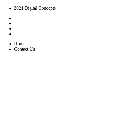
2021 Digital Concepts
Home
Contact Us