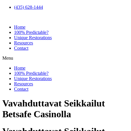
(435) 628-1444
Home
100% Predictable?
Unique Restorations
Resources
Contact
Menu
Home
100% Predictable?
Unique Restorations
Resources
Contact
Vavahduttavat Seikkailut
Betsafe Casinolla