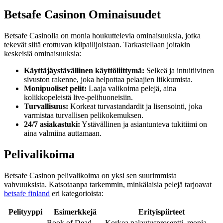
Betsafe Casinon Ominaisuudet
Betsafe Casinolla on monia houkuttelevia ominaisuuksia, jotka
tekevät siitä erottuvan kilpailijoistaan. Tarkastellaan joitakin
keskeisiä ominaisuuksia:
Käyttäjäystävällinen käyttöliittymä:
Selkeä ja intuitiivinen
sivuston rakenne, joka helpottaa pelaajien liikkumista.
Monipuoliset pelit:
Laaja valikoima pelejä, aina
kolikkopeleistä live-pelihuoneisiin.
Turvallisuus:
Korkeat turvastandardit ja lisensointi, joka
varmistaa turvallisen pelikokemuksen.
24/7 asiakastuki:
Ystävällinen ja asiantunteva tukitiimi on
aina valmiina auttamaan.
Pelivalikoima
Betsafe Casinon pelivalikoima on yksi sen suurimmista
vahvuuksista. Katsotaanpa tarkemmin, minkälaisia pelejä tarjoavat
betsafe finland
eri kategorioista:
Pelityyppi
Esimerkkejä
Erityispiirteet
Book of Dead,
Korkea palautusprosentti, monia