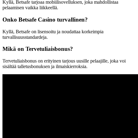
Kyllä, Betsafe tarjoaa mobiilisovelluksen, joka mahdollistaa
pelaamisen vaikka liikkeellä.
Onko Betsafe Casino turvallinen?
Kyllä, Betsafe on lisensoitu ja noudattaa korkeimpia
turvallisuusstandardeja.
Mikä on Tervetuliaisbonus?
Tervetuliaisbonus on erityinen tarjous uusille pelaajille, joka voi
sisältää talletusbonuksen ja ilmaiskierroksia.