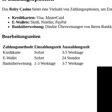
Das
Roby Casino
bietet eine Vielzahl von Zahlungsoptionen, um Ei
Kreditkarten:
Visa, MasterCard
E-Wallets:
Skrill, Neteller, PayPal
Banküberweisung:
Direkte Überweisungen von Ihrem Bankk
Bearbeitungszeiten
Zahlungsmethode
Einzahlungszeit
Auszahlungszeit
Kreditkarte
Sofort
3-5 Werktage
E-Wallet
Sofort
24 Stunden
Banküberweisung
1-3 Werktage
3-7 Werktage