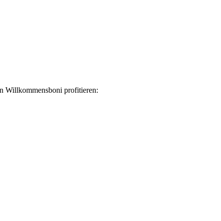
en Willkommensboni profitieren: