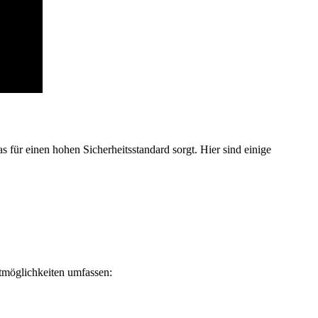
as für einen hohen Sicherheitsstandard sorgt. Hier sind einige
tmöglichkeiten umfassen: